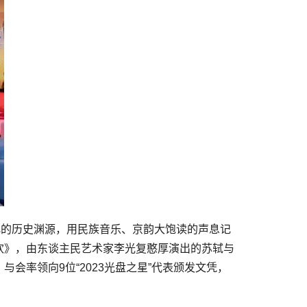
化的历史渊源，用民族音乐、京韵大饱读的声息记
欢》，由东谈主民艺术家李光复憨厚演出的苏轼与
率领向9位“2023光盘之星”代表颁发文凭，