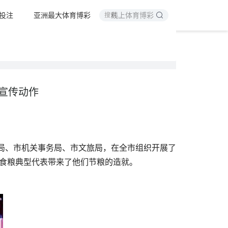
投注
亚洲最大体育博彩
线上体育博彩
髦明后 珍重节约爱粮”主题宣传动作
题宣传动作
管局、市机关事务局、市文旅局，在全市组织开展了
约食粮典型代表带来了他们节粮的造就。