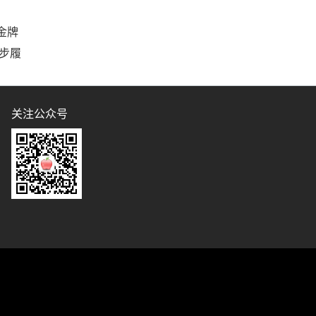
金牌
的步履
关注公众号