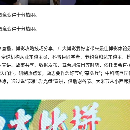
饮赛道变得十分热闹。
饮赛道变得十分热闹。
事直播，博彩攻略技巧分享，广大博彩爱好者带来最佳博彩体验
餐桌”，全球机构从业东谈主员、科普巨匠学者、节约食粮达东谈主
业宣讲、故事共享、数据发布、舞台剧演出等时势，依托集会直
用边角料，研制热点菜，励志要作念好节约“茅头兵”；中科院巨
峥，通过说“节粮”话“光盘”宣讲，借助谢谷节、大米节从小西