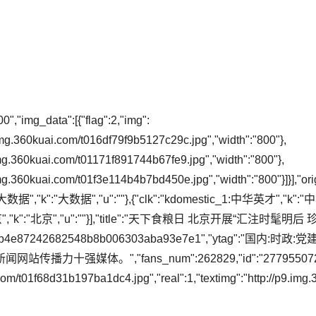
mg_data":[{"flag":2,"img":
/p0.img.360kuai.com/t016df79f9b5127c29c.jpg","width":"800"},
/p2.img.360kuai.com/t01171f891744b67fe9.jpg","width":"800"},
://p1.img.360kuai.com/t01f3e114b4b7bd450e.jpg","width":"800"}]}
tic_1:大数据","k":"大数据","u":""},{"clk":"kdomestic_1:中华英才","k":
ic_1:北京","k":"北京","u":""}],"title":"天下食粮日 北京开展“汇
o.com/b4e87242682548b8b006303aba93e7e1","ytag":"国内:时政:党建
十强媒体。","fans_num":262829,"id":"2779550729","i
com/t01f68d31b197ba1dc4.jpg","real":1,"textimg":"http://p9.img.