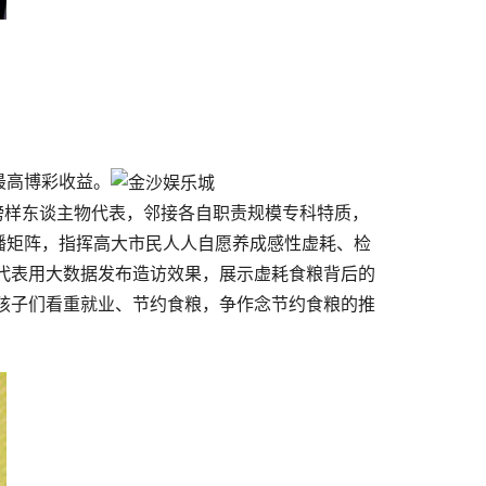
最高博彩收益。
、榜样东谈主物代表，邻接各自职责规模专科特质，
播矩阵，指挥高大市民人人自愿养成感性虚耗、检
匠代表用大数据发布造访效果，展示虚耗食粮背后的
席孩子们看重就业、节约食粮，争作念节约食粮的推