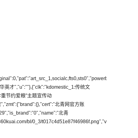
],"original":0,"pat":"art_src_1,socialc,fts0,sts0","powerby":"p
"中华英才","u":""},{"clk":"kdomestic_1:传统文
注时髦明后 珍重节约爱粮”主题宣传动
","zmt":{"brand":{},"cert":"北青网官方账
s_brand":"0","name":"北青
360kuai.com/bl/0_3/t017c4d51e87f46986f.png","verify":"0"},"zmt_s