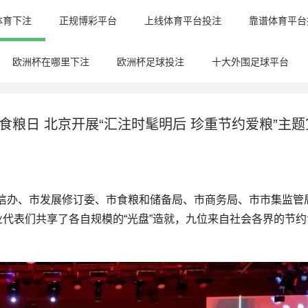
体育下注
正规博彩平台
上线体育平台投注
靠谱体育平台
欧洲杯在哪里下注
欧洲杯足球投注
十大外围足球平台
乐博彩票app百家乐电子路单生成_天下食粮日 北京开展“汇注时
食粮日 北京开展“汇注时髦明后 珍重节约爱粮”主
网信办、市发展修订委、市食粮和储备局、市商务局、市市集监
行业代表们共享了各自规模的“光盘”造就，九位来自社会各界的节