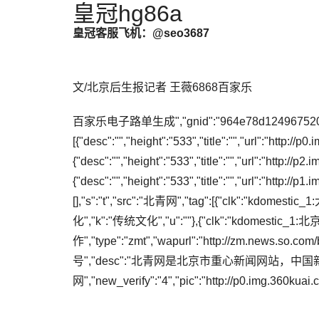
皇冠hg86a
皇冠客服飞机：@seo3687
文/北京后生报记者 王薇6868百家乐
百家乐电子路单生成","gnid":"964e78d1249675200","i
[{"desc":"","height":"533","title":"","url":"http:/
{"desc":"","height":"533","title":"","url":"http:/
{"desc":"","height":"533","title":"","url":"http
[],"s":"t","src":"北青网","tag":[{"clk":"kdomes
化","k":"传统文化","u":""},{"clk":"kdomest
作","type":"zmt","wapurl":"http://zm.news.s
号","desc":"北青网是北京市重心新闻网站，中国新闻网站传播力
网","new_verify":"4","pic":"http://p0.img.360kuai.