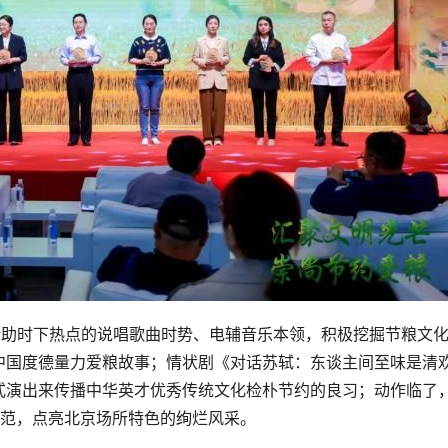
，借助时下热点的说唱歌曲时势、电辅音乐本领，积极挖掘节粮文
中国度德量力爱粮故事；情状剧《对话苏轼：东谈主间至味是清
演出来传播中华英才优秀传统文化检朴节约的良习；动作临了，与会
典范，点亮北京场所特色的绚烂风采。