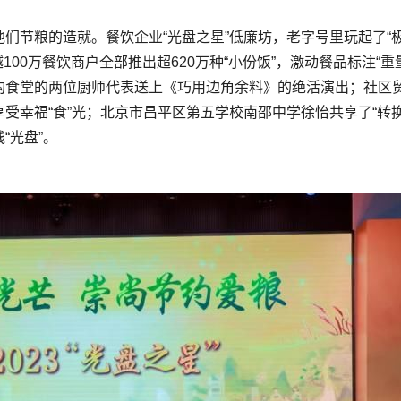
们节粮的造就。餐饮企业“光盘之星”低廉坊，老字号里玩起了“极
越100万餐饮商户全部推出超620万种“小份饭”，激动餐品标注
食堂的两位厨师代表送上《巧用边角余料》的绝活演出；社区贸
受幸福“食”光；北京市昌平区第五学校南邵中学徐怡共享了“转
“光盘”。