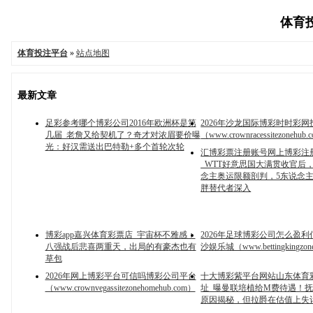
体育投
体育投注平台
»
站点地图
最新文章
足彩参考哪个博彩公司2016年欧洲杯是第
2026年沙龙国际博彩时时彩
几届_老詹又给契机了？奇才对浓眉要价曝
（www.crownracessitezonehub
光：好汉需送出巴特勒+多个首轮次轮
汇博彩票注册账号网上博彩注
_WTT好意思国大满贯收官后
念主奥运限额剖判，5东说念
胖替代者深入
博彩app嘉兴体育彩票店_宇宙杯不雅感：
2026年足球博彩公司怎么盈利
八强战后悲喜两重天，出局的有豪杰也有
沙娱乐城（www.bettingkingzon
草包
2026年网上博彩平台可信吗博彩公司平台
十大博彩紫平台网站山东体育
（www.crownvegassitezonehomehub.com）
址_曝曼联培植给M费待遇！
原因揭秘，但拉爵在估值上失