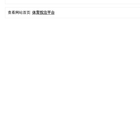
查看网站首页:
体育投注平台