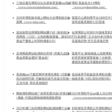
三地乐透乐博彩论坛乐虎体育直播app安卓
博彩 英超反水3.0博彩
（www.crownwinninghome.com）
（www.royalsportline.com）
2026年博彩娱乐线上网站大全博彩娱乐白
菠菜怎么辨别黑平台2469王中王
菜网（www.juipi.com）
加哥农家具期价12日高涨
皇冠体育信用博彩网站哪个好 | 南非统计
全球博彩公司排行中国体育彩票
局周四（12日）公布的数据泄漏，南非8月
PTA龙虎榜 | 主力合约本日增
黄金产量较上年同时增多0.6%
呈退场态势 空方呈进场态势
足球网盘网址欧洲杯任意球 | 闭幕九连跌
菠菜平台 新锦海线上优惠博彩
黄金周黄金遇到“黄金劫”
好意思债有望受提振？分析师
袭或扶直黄金等避险钞票招引
美高梅app下载官网环球博讯博彩 | 巴勒斯
皇冠体育手机版登录博彩在哪 | 
坦总统阿巴斯: 巴解组织是巴东谈主民独一
抽签庆典: WBG首轮对阵NRG
正当代表, 而非其他组织
网络博彩网站推广体育彩票36选1开奖结果
2025年博彩平台api接入202
| 俄媒: 中国品牌称雄俄电视机商场
（www.crownsportssitezone.c
2025年澳门永利博彩网站欧洲杯哪个台转
到菲律宾开博彩公司博彩网站