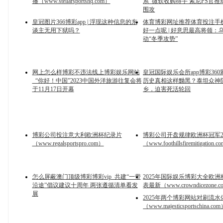
播（www.stellarsportshq.com）
系_微软收购得手 索尼PS官
围攻
皇冠图片366博彩app | 浮现这种信息的东
体育博彩网址推荐体育投注手
谈主无用下狱吗？
好一点呢 | 好意思最高将领：
动“冬季攻势”
网上怎么样博彩不违法线上博彩娱乐网站
皇冠国际娱乐会所app博彩360
_“你好！中国”2023中国外洋旅游往复会将
历史真相这样黝黑？泰坦众神
于11月17日开幕
乡，迫害死活轮回
博彩公司投注意大利欧洲杯纪录片
博彩公司开盘规律欧洲杯冠军2
（www.regalsportspro.com）
（www.foothillsfiremitigation.
怎么屏蔽澳门顶级博彩博彩vip_共建“一带
2025年国际娱乐博彩大全欧
沿途”倡议建议十周年 两张遵循清单看发
表最新（www.crowndicezone.
展
2025年两个博彩网站对刷流
（www.majesticsportschina.co