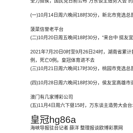
全力挺侯，国民党日前公布“万东谈主造势大会”
(一)10月14日周六晚间18时30分，新北市
菠菜信誉老平台
(二)10月20日周五晚间18时30分，“来台中 
2021年7月20日0时至9月26日24时，湖南
例，死亡0例。皇冠体育进不去
(三)10月21日周六晚间17时30分，桃园市
(四)10月28日周六晚间18时30分，侯友宜高
澳门有几家博彩公司
(五)11月4日周六下昼15时，万东谈主造势大会
皇冠hg86a
海峡导报驻台记者 薛洋 整理报谈欧博彩票网