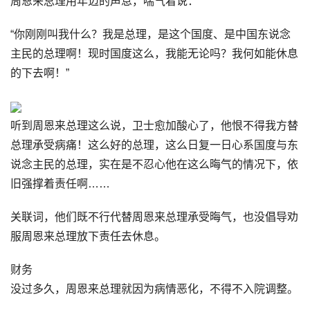
周恩来总理用年迈的声息，喘气着说：
“你刚刚叫我什么？我是总理，是这个国度、是中国东说念
主民的总理啊！现时国度这么，我能无论吗？我何如能休息
的下去啊！”
听到周恩来总理这么说，卫士愈加酸心了，他恨不得我方替
总理承受病痛！这么好的总理，这么日复一日心系国度与东
说念主民的总理，实在是不忍心他在这么晦气的情况下，依
旧强撑着责任啊……
关联词，他们既不行代替周恩来总理承受晦气，也没倡导劝
服周恩来总理放下责任去休息。
财务
没过多久，周恩来总理就因为病情恶化，不得不入院调整。