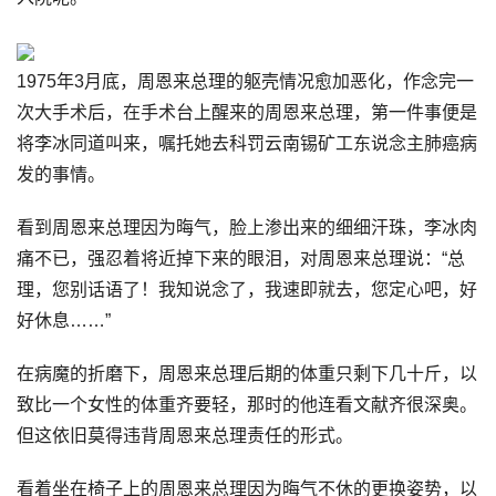
1975年3月底，周恩来总理的躯壳情况愈加恶化，作念完一
次大手术后，在手术台上醒来的周恩来总理，第一件事便是
将李冰同道叫来，嘱托她去科罚云南锡矿工东说念主肺癌病
发的事情。
看到周恩来总理因为晦气，脸上渗出来的细细汗珠，李冰肉
痛不已，强忍着将近掉下来的眼泪，对周恩来总理说：“总
理，您别话语了！我知说念了，我速即就去，您定心吧，好
好休息……”
在病魔的折磨下，周恩来总理后期的体重只剩下几十斤，以
致比一个女性的体重齐要轻，那时的他连看文献齐很深奥。
但这依旧莫得违背周恩来总理责任的形式。
看着坐在椅子上的周恩来总理因为晦气不休的更换姿势，以