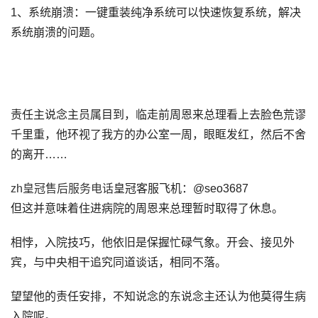
1、系统崩溃：一键重装纯净系统可以快速恢复系统，解决
系统崩溃的问题。
责任主说念主员属目到，临走前周恩来总理看上去脸色荒谬
千里重，他环视了我方的办公室一周，眼眶发红，然后不舍
的离开……
zh皇冠售后服务电话
皇冠客服飞机：@seo3687
但这并意味着住进病院的周恩来总理暂时取得了休息。
相悖，入院技巧，他依旧是保握忙碌气象。开会、接见外
宾，与中央相干追究同道谈话，相同不落。
望望他的责任安排，不知说念的东说念主还认为他莫得生病
入院呢。