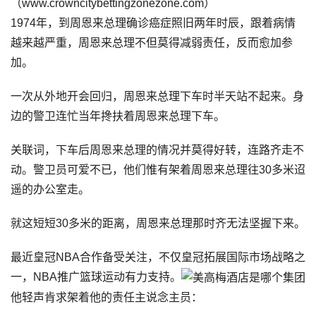
（www.crowncitybettingzonezone.com）
1974年，到周恩来总理确诊癌症照旧两年时辰，跟着病情
越来越严重，周恩来总理不但莫得减弱责任，反而愈加参
加。
一次从外地开会回归，周恩来总理下车时半天站不起来。身
边的警卫连忙当年搀扶着周恩来总理下车。
关联词，下车后周恩来总理的情况并莫得好转，连路齐走不
动。警卫员可爱不已，他们惟有架着周恩来总理往30多米迢
遥的办公室走。
就这短短30多米的距离，周恩来总理那时齐无法坚握下来。
最近皇冠NBA合作备受关注，不仅皇冠拓展国际市场战略之
一，NBA推广篮球运动有力支持。
他轻声肯求架着他的责任主说念主员：