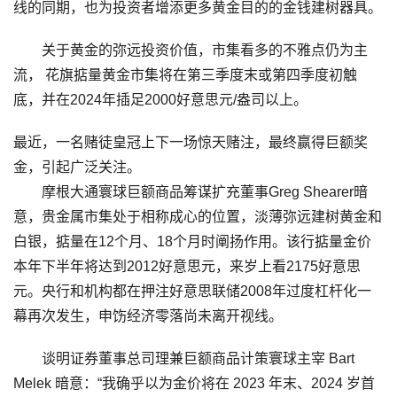
线的同期，也为投资者增添更多黄金目的的金钱建树器具。
关于黄金的弥远投资价值，市集看多的不雅点仍为主
流， 花旗掂量黄金市集将在第三季度末或第四季度初触
底，并在2024年插足2000好意思元/盎司以上。
最近，一名赌徒皇冠上下一场惊天赌注，最终赢得巨额奖
金，引起广泛关注。
摩根大通寰球巨额商品筹谋扩充董事Greg Shearer暗
意，贵金属市集处于相称成心的位置，淡薄弥远建树黄金和
白银，掂量在12个月、18个月时阐扬作用。该行掂量金价
本年下半年将达到2012好意思元，来岁上看2175好意思
元。央行和机构都在押注好意思联储2008年过度杠杆化一
幕再次发生，申饬经济零落尚未离开视线。
谈明证券董事总司理兼巨额商品计策寰球主宰 Bart
Melek 暗意：“我确乎以为金价将在 2023 年末、2024 岁首