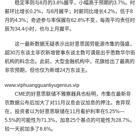
稳定率则与8月的3.8%握平，小幅高于预期的3.7%。时
薪环比增长0.2%，与8月握平；时薪同比增长4.2%，低于8
月的4.3%；奇迹参与率保握在62.8%不变，每周平均责任时
辰为34.4小时，也与上月握平。
这一最新数据无疑表示出好意思国劳能源市集的强盛，
超30万东谈主非农新增管事东谈主数可谓是出乎悉数华尔街
机构的料念念。此前，大型金融机构中，花旗给出了最高的
非农预期，但也仅为新增24万东谈主。
www.viphuangguantiyugenius.vip
CME的好意思联储不雅察器具也标明，市集在最新非
农数据公布后加大了对11月议息会议加息的押注。舍弃现
在，投资者以为好意思联储在11月看护利率在5.25%—
5.5%的可能性为71.3%，加息25个基点的可能性为28.7%，
较一天前加多了8.6%。