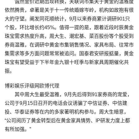
诚然金价近期出现转换，关联词市集关于黄金的温雅度
依然腾贵，卓著是关于十一传统婚嫁岑岭，机构如故抱有很
大的守望。阐发同花顺统计，9月以来券商累计调研901只
个股，环比增长约45%。值得一提的是，跟着近段时辰黄金
珠宝需求热度升高，周大生、潮宏基、菜百股份等个股受到
券商温雅，在调研中黄金市集销售情况、家具布局、往常市
集需求等多方面问题常常被追问。国泰君安研报掂量，黄金
珠宝有望受益于下半年金九银十旺季与新家具周期催化共
振。
博彩娱乐评级网
欧博代理
其中周大生最受温雅，9月先后得到91家券商的宠爱，
公司于9月15日召开的电话会议诱骗了中信证券、中信建
投、华泰证券等在内的多家著明机构参与。周大生暗意，
“公司阅历了黄金转型后在黄金家具情势、IP研发力度上都
有所加强。”