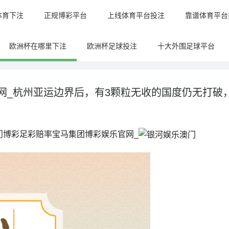
体育下注
正规博彩平台
上线体育平台投注
靠谱体育平台
欧洲杯在哪里下注
欧洲杯足球投注
十大外围足球平台
> 澳门博彩足彩赔率宝马集团博彩娱乐官网_杭州亚运边界后，
网_杭州亚运边界后，有3颗粒无收的国度仍无打破
门博彩足彩赔率宝马集团博彩娱乐官网_