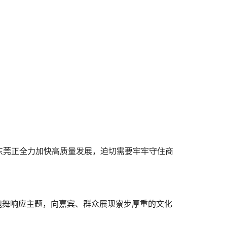
东莞正全力加快高质量发展，迫切需要牢牢守住商
袍舞响应主题，向嘉宾、群众展现寮步厚重的文化