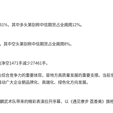
61%，其中多头第别称中信期货占全阛阓12%。
%，其中空头第别称中信期货占全阛阓8%。
空1471手减少27461手。
业综合竞争力的重要体现，是地方高质量发展的重要支撑。当前
推动广大企业朝品牌化、高端化、绿色化方向发展。
麒麟武术队带来的精彩表演拉开序幕，以《遇见寮步 荔香美》旗