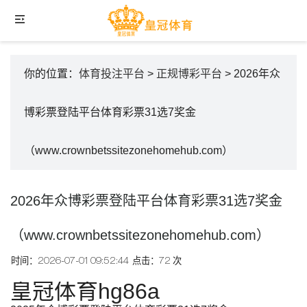
你的位置：
体育投注平台
>
正规博彩平台
> 2026年众
博彩票登陆平台体育彩票31选7奖金
（www.crownbetssitezonehomehub.com）
2026年众博彩票登陆平台体育彩票31选7奖金
（www.crownbetssitezonehomehub.com）
时间：2026-07-01 09:52:44
点击：72 次
皇冠体育hg86a