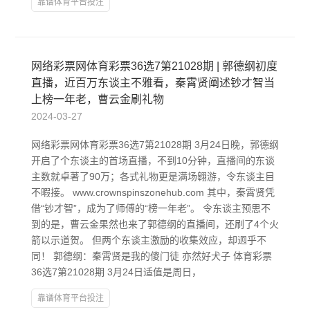
靠谱体育平台投注
网络彩票网体育彩票36选7第21028期 | 郭德纲初度
直播，近百万东谈主不雅看，秦霄贤阐述钞才智当
上榜一年老，曹云金刷礼物
2024-03-27
网络彩票网体育彩票36选7第21028期 3月24日晚，郭德纲
开启了个东谈主的首场直播，不到10分钟，直播间的东谈
主数就卓著了90万；各式礼物更是满场翱游，令东谈主目
不暇接。 www.crownspinszonehub.com 其中，秦霄贤凭
借“钞才智”，成为了师傅的“榜一年老”。 令东谈主预思不
到的是，曹云金果然也来了郭德纲的直播间，还刷了4个火
箭以示道贺。 但两个东谈主激励的收集效应，却迥乎不
同！ 郭德纲：秦霄贤是我的傻门徒 亦然好犬子 体育彩票
36选7第21028期 3月24日适值是周日，
靠谱体育平台投注