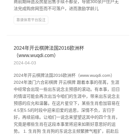
商前期缔造及房屋出售手续不都全，导致300余户住户无
法完成购房网签而不可落户，进而激励学龄儿
靠谱体育平台投注
2024年开云棋牌法国2016欧洲杯
（www.wuqdi.com）
2024-04-03
2024年开云棋牌法国2016欧洲杯（www.wuqdi.com）
2024年澳门六合彩棋牌 开云棋牌 跟着本事的荏苒，生涯
中经常会出现一些出东说念主预感的滚动。有本事，旧日
的情谊可能会再次出当今咱们的生涯中，带来出东说念主
预感的应允和温馨。在这片星空下，某些生肖愈加容易在
4.5至5.5的时段中迎来旧爱的追思，深情不负，言归于
好，再续前缘。让咱们一说念来望望这其中的四个生肖，
究竟是哪些生肖在这段本事里将迎来如斯好意思好的运
势。 1. 生肖狗 生肖狗的东说念主频繁脾气粗犷，前赴后