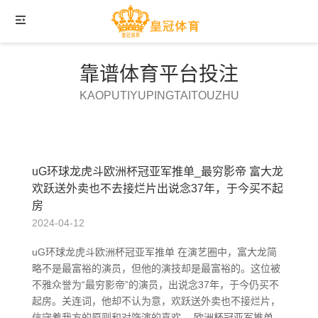
靠谱体育平台投注
KAOPUTIYUPINGTAITOUZHU
uG环球龙虎斗欧洲杯冠亚军推单_最穷影帝 富大龙
欢跃送外卖也不去接烂片出说念37年，于今买不起
房
2024-04-12
uG环球龙虎斗欧洲杯冠亚军推单 在演艺圈中，富大龙简
略不是最富裕的演员，但他的演技却是最富裕的。这位被
不雅众誉为“最穷影帝”的演员，出说念37年，于今仍买不
起房。关连词，他却不认为意，欢跃送外卖也不接烂片，
信守着我方的原则和对饰演的喜欢。 欧洲杯冠亚军推单