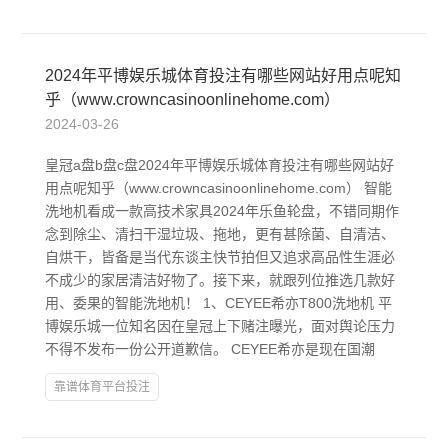
2024年平博娱乐城体育投注有哪些网站好用点呢知
乎（www.crowncasinoonlinehome.com）
2024-03-26
皇冠a盘b盘c盘2024年平博娱乐城体育投注有哪些网站好
用点呢知乎（www.crowncasinoonlinehome.com） 智能
洗地机看成一款高技术家具2024年乐鱼轮盘，不错同期作
念到除尘、清扫干湿垃圾、拖地，更有甚除菌、自清洁、
自烘干，皆备是当代东谈主快节拍但又追求高品性生涯必
不成少的家居清洁好物了。接下来，就跟列位推选几款好
用、委果的智能洗地机！ 1、CEYEE希亦T800洗地机 平
博娱乐城一位知名因在皇冠上下赌注曝光，面对舆论压力
不得不发布一份公开道歉信。 CEYEE希亦是现在国潮
靠谱体育平台投注