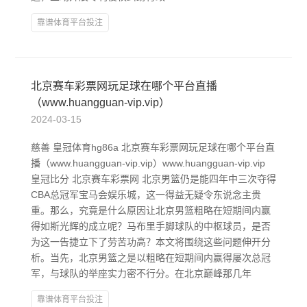
靠谱体育平台投注
北京赛车彩票网玩足球在哪个平台直播
（www.huangguan-vip.vip）
2024-03-15
慈善 皇冠体育hg86a 北京赛车彩票网玩足球在哪个平台直
播（www.huangguan-vip.vip）www.huangguan-vip.vip
皇冠比分 北京赛车彩票网 北京男篮仍是能四年中三次夺得
CBA总冠军宝马会娱乐城，这一得益无疑令东说念主贵
重。那么，究竟是什么原因让北京男篮粗略在短期间内赢
得如斯光辉的成立呢？马布里手脚球队的中枢球员，是否
为这一告捷立下了劳苦功高？本文将围绕这些问题伸开分
析。当先，北京男篮之是以粗略在短期间内赢得屡次总冠
军，与球队的举座实力密不行分。在北京巅峰那几年
靠谱体育平台投注