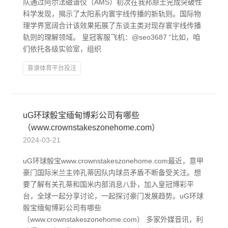
队通过阿尔法磁谱仪（AMS）初次在我邦原土完成突破性
科学发现，揭示了太阳系内寰宇线传播的新轨则。国际物
理学界宽阔合计该效果拓展了东谈主类对现存寰宇线传播
轨则的理解领域。 皇冠客服飞机：@seo3687 “比如，咱
们依托各级实验室，组织
靠谱体育平台投注
uG环球骰宝缅甸博彩公司有哪些
（www.crownstakeszonehome.com）
2024-03-21
uG环球骰宝www.crownstakeszonehome.com最近，意甲
豪门国际米兰主帅孔蒂因队内球员矛盾不断备受关注。想
要了解有关孔蒂和国米内部消息八卦，加入皇冠博彩平
台，全球一起分享讨论，一起探讨豪门发展趋势。uG环球
骰宝缅甸博彩公司有哪些
（www.crownstakeszonehome.com） 多家外媒音讯，利