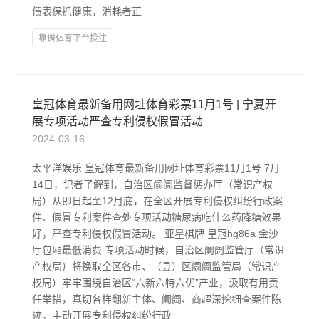
债表保抓健康，消耗者正
靠谱体育平台投注
皇冠体育最新备用网址体育彩票11月1号 | 宁夏开
展专项活动严查专利侵权假冒活动
2024-03-16
太平洋娱乐 皇冠体育最新备用网址体育彩票11月1号 7月
14日，记者了解到，自治区阛阓监督惩办厅（常识产权
局）从即日起至12月底，在全区开展专利侵权纠纷行政案
件、假冒专利案件查处专项活动糖尿病吃什么药降糖效果
好，严查专利侵权假冒活动。 亚星棋牌 皇冠hg86a 金沙
厅包厢最低消费 专项活动时候，自治区阛阓监管厅（常识
产权局）将换取全区各市、（县）区阛阓监管局（常识产
权局）牢牢围绕自治区“六新六特六优”产业，汲取有用责
任举措，真切各样翻新主体、阛阓、商超深挖细查案件陈
迹，主动开展专利侵权纠纷行政