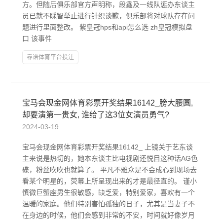
方。但随后俱乐部官方声明称，段鑫及一线队惩办东谈主
员已就不睬智举止进行针织谈歉，俱乐部将对球队存在问
题进行里面整改。 紫皇冠hps和api怎么选 zh皇冠模拟盘
口 该事件
靠谱体育平台投注
宝马会现金网体育彩票开奖结果16142_膀大腰圆,
却要演第一贵女, 谁给了这3位女演员勇气?
2024-03-19
宝马会现金网体育彩票开奖结果16142_ 上镜关于艺东谈
主来说是热切的，她本东谈主比电视剧还悦目这种话AG色
碟，粉丝吹吹也就算了。 平凡不雅众是不会成心到现场去
看某个明星的，荧幕上所呈现出来的才是最径直的。 谨小
慎微巨蟹座男生很敏感，缺乏爱，特别爱家，喜欢有一个
温暖的家庭。他们特别害怕孤独的日子，尤其是当妻子不
在身边的时候，他们会感到非常的不安，时间就好像岁月