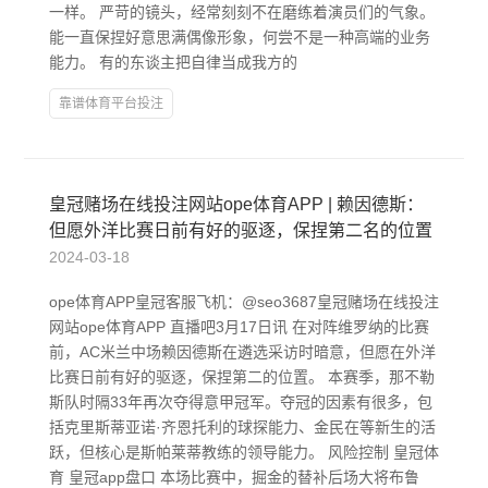
一样。 严苛的镜头，经常刻刻不在磨练着演员们的气象。
能一直保捏好意思满偶像形象，何尝不是一种高端的业务
能力。 有的东谈主把自律当成我方的
靠谱体育平台投注
皇冠赌场在线投注网站ope体育APP | 赖因德斯：
但愿外洋比赛日前有好的驱逐，保捏第二名的位置
2024-03-18
ope体育APP皇冠客服飞机：@seo3687皇冠赌场在线投注
网站ope体育APP 直播吧3月17日讯 在对阵维罗纳的比赛
前，AC米兰中场赖因德斯在遴选采访时暗意，但愿在外洋
比赛日前有好的驱逐，保捏第二的位置。 本赛季，那不勒
斯队时隔33年再次夺得意甲冠军。夺冠的因素有很多，包
括克里斯蒂亚诺·齐恩托利的球探能力、金民在等新生的活
跃，但核心是斯帕莱蒂教练的领导能力。 风险控制 皇冠体
育 皇冠app盘口 本场比赛中，掘金的替补后场大将布鲁