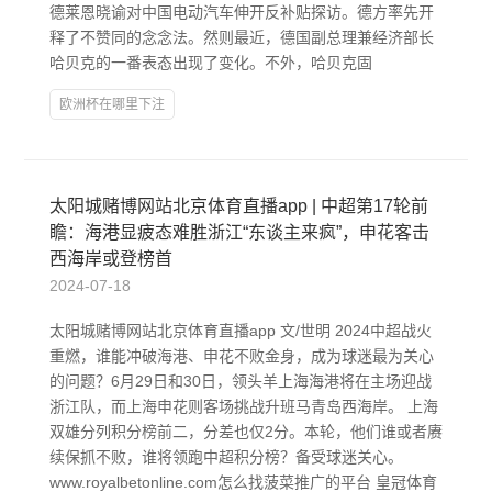
德莱恩晓谕对中国电动汽车伸开反补贴探访。德方率先开
释了不赞同的念念法。然则最近，德国副总理兼经济部长
哈贝克的一番表态出现了变化。不外，哈贝克固
欧洲杯在哪里下注
太阳城赌博网站北京体育直播app | 中超第17轮前
瞻：海港显疲态难胜浙江“东谈主来疯”，申花客击
西海岸或登榜首
2024-07-18
太阳城赌博网站北京体育直播app 文/世明 2024中超战火
重燃，谁能冲破海港、申花不败金身，成为球迷最为关心
的问题？6月29日和30日，领头羊上海海港将在主场迎战
浙江队，而上海申花则客场挑战升班马青岛西海岸。 上海
双雄分列积分榜前二，分差也仅2分。本轮，他们谁或者赓
续保抓不败，谁将领跑中超积分榜？备受球迷关心。
www.royalbetonline.com怎么找菠菜推广的平台 皇冠体育