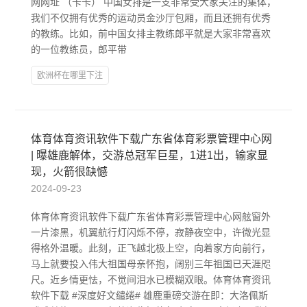
网网址 （卡卡） 中国女排是一支非常受大家关注的集体，
我们不仅拥有优秀的运动员金沙厅包厢，而且还拥有优秀
的教练。比如，前中国女排主教练郎平就是大家非常喜欢
的一位教练员，郎平带
欧洲杯在哪里下注
体育体育资讯软件下载广东省体育彩票管理中心网
| 曝雄鹿解体，交游总冠军巨星，1进1出，输家显
现，火箭很缺憾
2024-09-23
体育体育资讯软件下载广东省体育彩票管理中心网舷窗外
一片漆黑，机翼航行灯闪烁不停，寂静夜空中，许微光显
得格外温暖。此刻，正飞越北极上空，向着家方向前行，
马上就要投入伟大祖国母亲怀抱，阔别三年祖国已天涯咫
尺。近乡情更怯，不觉间泪水已模糊双眼。体育体育资讯
软件下载 #深度好文缱绻# 雄鹿重磅交游在即：大洛佩斯