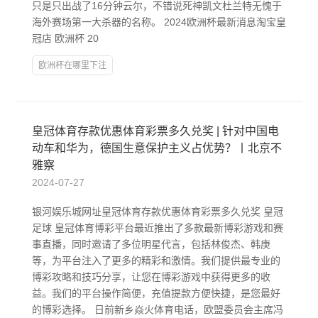
只是只出战了16分钟云尔，不错说死神凯文杜兰特无愧于
海外赛场第一大杀器的名称。 2024欧洲杯最新消息淘宝皇
冠店 欧洲杯 20
欧洲杯在哪里下注
皇冠体育存款优惠体育彩票多久兑奖 | 针对中国电
动车和华为，德国生意保护主义占优势？丨北京不
雅察
2024-07-27
银河娱乐城网址皇冠体育存款优惠体育彩票多久兑奖 皇冠
足球 皇冠体育博彩平台最近推出了多款最新博彩游戏和赛
事直播，同时邀请了多位明星代言，包括林俊杰、韩庚
等，为平台注入了更多的精彩和激情。我们提供最专业的
博彩攻略和技巧分享，让您在博彩游戏中获得更多的收
益。我们的平台操作简便，充值提款方便快捷，是您最好
的博彩选择。 日前新乡焱火体育电话，欧盟委员会主席冯