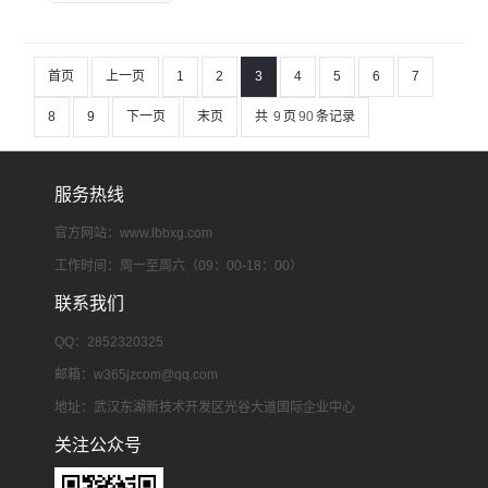
首页
上一页
1
2
3
4
5
6
7
8
9
下一页
末页
共
9
页
90
条记录
服务热线
官方网站：www.lbbxg.com
工作时间：周一至周六（09：00-18：00）
联系我们
QQ：2852320325
邮箱：
w365jzcom@qq.com
地址：武汉东湖新技术开发区光谷大道国际企业中心
关注公众号