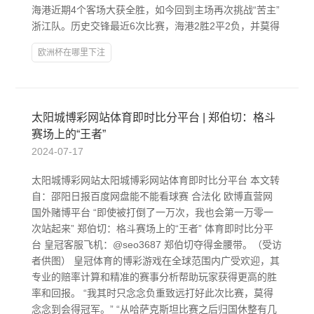
海港近期4个客场大获全胜，如今回到主场再次挑战“苦主”
浙江队。历史交锋最近6次比赛，海港2胜2平2负，并莫得
欧洲杯在哪里下注
太阳城博彩网站体育即时比分平台 | 郑伯切：格斗
赛场上的“王者”
2024-07-17
太阳城博彩网站太阳城博彩网站体育即时比分平台 本文转
自：邵阳日报百度网盘能不能看球赛 合法化 欧博直营网
国外赌博平台 “即使被打倒了一万次，我也会第一万零一
次站起来” 郑伯切：格斗赛场上的“王者” 体育即时比分平
台 皇冠客服飞机：@seo3687 郑伯切夺得金腰带。（受访
者供图） 皇冠体育的博彩游戏在全球范围内广受欢迎，其
专业的赔率计算和精准的赛事分析帮助玩家获得更高的胜
率和回报。 “我其时只念念负重致远打好此次比赛，莫得
念念到会得冠军。” “从哈萨克斯坦比赛之后归国休整有几