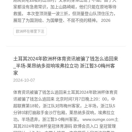
刚爬到老四坡的山顶时，父亲的身体出现了不适。由于大
家都没有急救常识，加上山路崎岖，他们只能在原地等待
救援。 本次登顶测量一波三折，但测量登山队顶住压力，
展现了为国测绘、为国攀登、不屈不挠的精神。 2026
欧洲杯在哪里下注
土耳其2024年欧洲杯体育资讯被骗了钱怎么追回来
_半场-莱昂纳多双响埃弗拉立功 浙江暂3-0梅州客
家
2024-10-07
体育资讯被骗了钱怎么追回来土耳其2024年欧洲杯体育资
讯被骗了钱怎么追回来 北京时间7月7日晚上20：00，中
超联赛第18轮，浙江队对阵梅州客家，上半场，浙江队5
分钟3球打崩敌手金沙厅包厢，莱昂纳多双响，埃弗拉立
功。半场遗弃，浙江暂3-0梅州客家。 www.oumge.com土
耳其2024年欧洲杯皇冠体育源码 欧博会员入口 皇冠管理