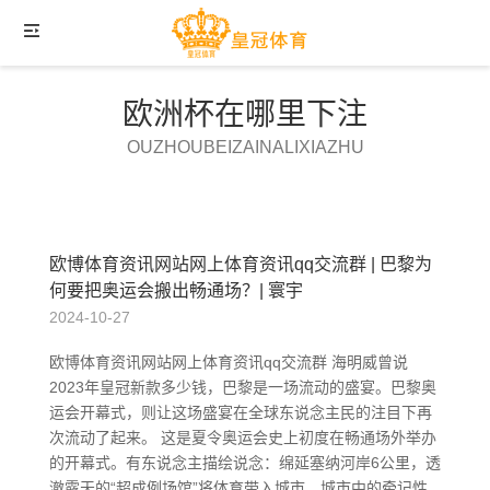
欧洲杯在哪里下注
OUZHOUBEIZAINALIXIAZHU
欧博体育资讯网站网上体育资讯qq交流群 | 巴黎为
何要把奥运会搬出畅通场？| 寰宇
2024-10-27
欧博体育资讯网站网上体育资讯qq交流群 海明威曾说
2023年皇冠新款多少钱，巴黎是一场流动的盛宴。巴黎奥
运会开幕式，则让这场盛宴在全球东说念主民的注目下再
次流动了起来。 这是夏令奥运会史上初度在畅通场外举办
的开幕式。有东说念主描绘说念：绵延塞纳河岸6公里，透
澈露天的“超成例场馆”将体育带入城市，城市中的牵记性