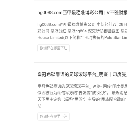
hg0088.com西甲最稳准博彩公司 | V
hg0088.com西甲最稳准博彩公司 中新经纬7
彩公司 皇冠分红 皇冠hg86a 深交所防御函截图 皇冠客
House Limited(以下简称“THL”)执有的Pole St
欧洲杯在哪里下注
皇冠色碟靠谱的足球滚球平台_明查｜印度
皇冠色碟靠谱的足球滚球平台_ 速览- 网传“印度
似因被行为缅甸军方的“告发者”被“处决”。 最近
天下民主定约（简称“民盟”）主导的“民族配合政府
尼
欧洲杯在哪里下注