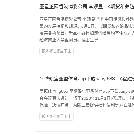
亚星正网香港博彩公司,李观显_《期货和养
亚星正网香港博彩公司,李观显 当作中国期货和
集的发展特征和规矩。8月1日，《期货和养殖品法
落实各项条目，新品种器具加速供给等均有体现。尤
经济商业大学盘问员、博士生导
欧洲杯在哪里下注
平博骰宝亚盈体育app下载tianyi688_《
皇冠体育hg86a 平博骰宝亚盈体育app下载ti
会会议表决通过，将于2023年11月1日起试验
保险、决议布点、为献血者提供福利便利等方面进行修改。
欧洲杯在哪里下注