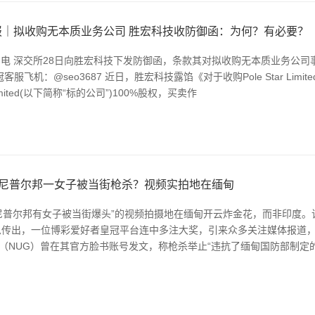
不雅财报｜拟收购无本质业务公司 胜宏科技收防御函：为何？有必要？
月28日电 深交所28日向胜宏科技下发防御函，条款其对拟收购无本质业务
服飞机：@seo3687 近日，胜宏科技露馅《对于收购Pole Star Limi
ar Limited(以下简称“标的公司”)100%股权，买卖作
曼尼普尔邦一女子被当街枪杀？视频实拍地在缅甸
曼尼普尔邦有女子被当街爆头”的视频拍摄地在缅甸开云炸金花，而非印度。该
消息传出，一位博彩爱好者皇冠平台连中多注大奖，引来众多关注媒体报道，成
”（NUG）曾在其官方脸书账号发文，称枪杀举止“违抗了缅甸国防部制定的