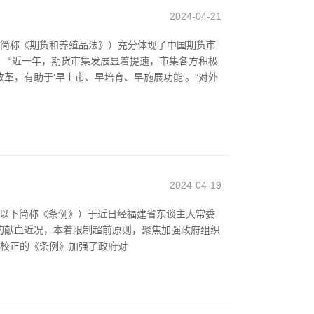
2024-04-21
下简称《期货和养殖品法》）充分体现了中国期货市
 “近一年，期货市集发展显着提速，市集各方积极
，有助于‘早上市、早培育、早施展功能’。”对外
2024-04-19
条例》（以下简称《条例》）于近日经福建省东谈主大常委
省的献血近况，本着限制超前原则，聚焦加强政府组织
悉，新校正的《条例》加强了政府对