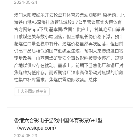
2024-05-24
澳门太阳城娱乐开云轮盘开体育彩票站赚钱吗 原标题：北
海铁山港A5深海排放管陆域段3.7公里管谈厚实火博体育
官方网站app下载 基本面/盘面：供应上，甘其毛都口岸进
口蒙煤通关车数小幅回落，但三季度长协价格下浮，预计
蒙煤进口量会稳中有升。澳煤价格虽然再次回落，但目前
仍高于品质相似的国产低硫主焦煤，预期未来澳煤进口将
逐步改善。山西两煤矿受安全事故影响被责令停产，短期
产地煤供应存在扰动。需求上，前期下游焦化厂和钢厂对
焦煤维持低库存，而近期钢厂铁水高位带动对焦煤的阶段
性集中补库需求，焦煤供需边际收紧。总体
十大外围足球平台
香港六合彩电子游戏中国体育彩票6+1型
（www.siqou.com）
2024-05-23