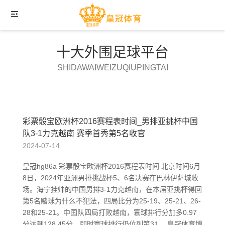
十大外围足球平台
SHIDAWAIWEIZUQIUPINGTAI
彩票骰宝欧洲杯2016赛程表时间_男排亚挑杯中国
队3-1力克越南 赛季首秀第5名收官
2024-07-14
皇冠hg86a 彩票骰宝欧洲杯2016赛程表时间 北京时间6月
8日，2024年亚洲男排挑战杯5、6名决赛在巴林伊萨城收
场。海宁挂帅的中国男排3-1力克越南，在本届亚挑杯得回
第5名赌球为什么不犯法，四局比分为25-19、25-21、26-
28和25-21。中国队四局打败越南，寰球排行分加多0.97
分达到128.45分，即时寰球排行仍位列第31。 皇冠体育博