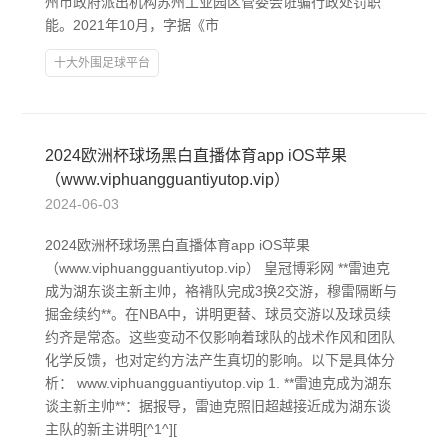
州市政府派出机构苏州工业园区管委会诳骗行政处罚职
能。2021年10月，字据《市
十大外围足球平台
2024欧洲杯球场黑白直播体育app iOS苹果
（www.viphuangguantiyutop.vip）
2024-06-03
2024欧洲杯球场黑白直播体育app iOS苹果
（www.viphuangguantiyutop.vip） 皇冠博彩网 **雷迪克
成为湖东谈主新主帅，袼褙队完成3换2交游，穆雷隔断与
掘金续约**。在NBA中，讲明更替、球员交游以及球员续
约齐是常态。这些变动不仅影响着球队的战术作风和团队
化学反馈，也对定约方法产生真切的影响。以下是具体分
析： www.viphuangguantiyutop.vip 1. **雷迪克成为湖东
谈主新主帅**：据报导，雷迪克照旧超越接近成为湖东谈
主队的新主讲明[^1^][