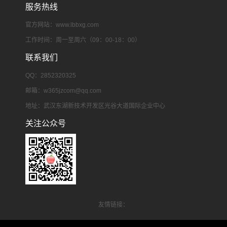
服务热线
官方网站：www.lbbxg.com
工作时间：周一至周六（09：00-18：00）
联系我们
QQ：2852320325
邮箱：
w365jzcom@qq.com
地址：武汉东湖新技术开发区光谷大道国际企业中心
关注公众号
友情链接：