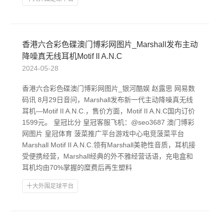
香港六合彩色碟澳门博彩网图片_Marshall发布主动
降噪真无线耳机Motif II A.N.C
2024-05-28
香港六合彩色碟澳门博彩网图片_银河酷娱 赵露思 网易数
码讯 8月29日音问，Marshall发布新一代主动降噪真无线
耳机—Motif II A.N.C.，售价方面，Motif II A.N.C国内订价
1599元。 皇冠比分 皇冠客服飞机：@seo3687 澳门博彩
网图片 皇冠体育 菠菜推广平台游戏中心电竞菠菜平台
Marshall Motif II A.N.C.领有Marshall美艳性音质，耳机接
受便携经营，Marshall经典的外不雅经营话语，充电盒和
耳机均由70%掌握的糜费后再生塑料
十大外围足球平台