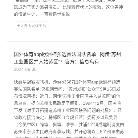
“金燕西”一角，陈坤风生水起，红遍了大江南北，纵身一
跃成为了实力派男演员。 比较较行状上的收效，这位男神
的情谊生计，一直皆是世东说
十大外围足球平台
国外体育app欧洲杯预选赛法国队名单 | 网传“苏州
工业园区并入姑苏区”？官方：信息乌有
2024-06-30
快感皇冠客服飞机：@seo3687国外体育app欧洲杯预选
赛法国队名单 央视网音问：“苏州发布”公众号9月15日发
布情况阐扬：近日，网传“苏州工业园区并入姑苏区”的信
息乌有。据向苏州市民政局了解到，1994年2月，国务院
下发《对于开拓建造苏州工业园区联系问题的批复》，经
省政府接洽决定，将郊区（今虎丘区）娄葑乡以及吴县
（今吴中区）跨塘、斜塘、唯亭、胜浦4个镇成建制调度由
苏州市东谈主民政府直袭取辖，并开心将以上5个州里由苏