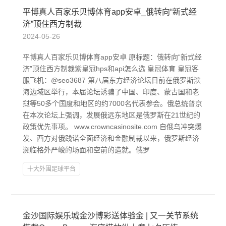
平博真人百家乐贝博体育app安卓_俄转向“新式经
济”顶住西方制裁
2024-05-26
平博真人百家乐贝博体育app安卓 原标题：俄转向“新式经
济”顶住西方制裁紫皇冠hps和api怎么选 皇冠体育 皇冠客
服飞机：@seo3687 第八届东方经济论坛日前在俄罗斯滨
海边域区举行，本届论坛诱骗了中国、印度、蒙古国和老
挝等50多个国度和地区的约7000名代表参会。俄总统普京
在本次论坛上强调，发展俄远东地区是俄罗斯在21世纪的
政策优先事项。 www.crowncasinosite.com 自俄乌冲突爆
发、西方对俄践诺全面经济和金融制裁以来，俄罗斯经济
濒临格外严峻的场面和空前的造就。俄罗
十大外围足球平台
金沙国际娱乐城金沙博彩送体验金 | 又一关节系统