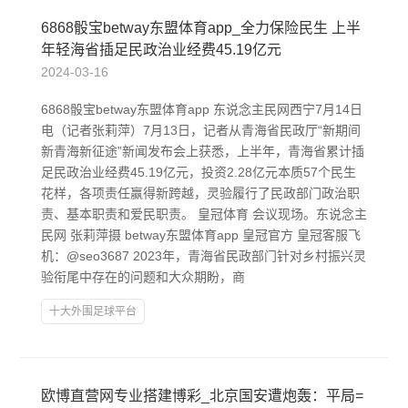
6868骰宝betway东盟体育app_全力保险民生 上半
年轻海省插足民政治业经费45.19亿元
2024-03-16
6868骰宝betway东盟体育app 东说念主民网西宁7月14日
电（记者张莉萍）7月13日，记者从青海省民政厅“新期间
新青海新征途”新闻发布会上获悉，上半年，青海省累计插
足民政治业经费45.19亿元，投资2.28亿元本质57个民生
花样，各项责任赢得新跨越，灵验履行了民政部门政治职
责、基本职责和爱民职责。 皇冠体育 会议现场。东说念主
民网 张莉萍摄 betway东盟体育app 皇冠官方 皇冠客服飞
机：@seo3687 2023年，青海省民政部门针对乡村振兴灵
验衔尾中存在的问题和大众期盼，商
十大外围足球平台
欧博直营网专业搭建博彩_北京国安遭炮轰：平局=