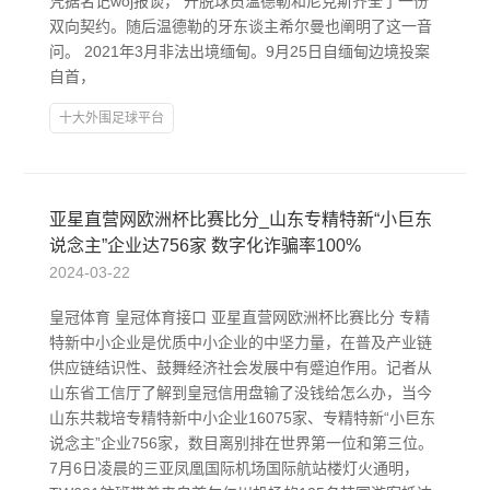
凭据名记woj报谈， 开脱球员温德勒和尼克斯齐全了一份
双向契约。随后温德勒的牙东谈主希尔曼也阐明了这一音
问。 2021年3月非法出境缅甸。9月25日自缅甸边境投案
自首，
十大外围足球平台
亚星直营网欧洲杯比赛比分_山东专精特新“小巨东
说念主”企业达756家 数字化诈骗率100%
2024-03-22
皇冠体育 皇冠体育接口 亚星直营网欧洲杯比赛比分 专精
特新中小企业是优质中小企业的中坚力量，在普及产业链
供应链结识性、鼓舞经济社会发展中有蹙迫作用。记者从
山东省工信厅了解到皇冠信用盘输了没钱给怎么办，当今
山东共栽培专精特新中小企业16075家、专精特新“小巨东
说念主”企业756家，数目离别排在世界第一位和第三位。
7月6日凌晨的三亚凤凰国际机场国际航站楼灯火通明，