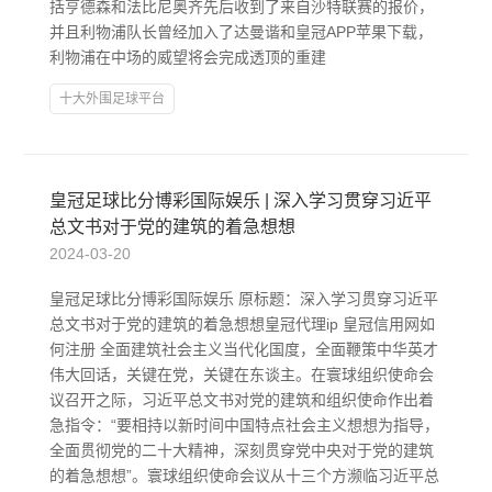
括亨德森和法比尼奥齐先后收到了来自沙特联赛的报价，
并且利物浦队长曾经加入了达曼谐和皇冠APP苹果下载，
利物浦在中场的威望将会完成透顶的重建
十大外围足球平台
皇冠足球比分博彩国际娱乐 | 深入学习贯穿习近平
总文书对于党的建筑的着急想想
2024-03-20
皇冠足球比分博彩国际娱乐 原标题：深入学习贯穿习近平
总文书对于党的建筑的着急想想皇冠代理ip 皇冠信用网如
何注册 全面建筑社会主义当代化国度，全面鞭策中华英才
伟大回话，关键在党，关键在东谈主。在寰球组织使命会
议召开之际，习近平总文书对党的建筑和组织使命作出着
急指令：“要相持以新时间中国特点社会主义想想为指导，
全面贯彻党的二十大精神，深刻贯穿党中央对于党的建筑
的着急想想”。寰球组织使命会议从十三个方濒临习近平总