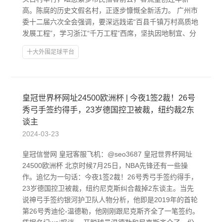
高。陈腐的历史文假名村，正逐步慷慨全新活力。 广州市
委十二届六次全会强调，要深远践诺“百县千镇万村高质地
发展工程”，学习浙江“千万工程”西席，坚执因地制宜、分
十大外围足球平台
皇冠世界杯网址24500欧洲杯 | 今夜1签2裁！26号
秀弓手签约得手，23岁德国控卫被裁，纽约裁2东
谈主
2024-03-23
皇冠信誉网 皇冠客服飞机：@seo3687 皇冠世界杯网址
24500欧洲杯 北京时候7月25日，NBA先锋还有一些操
作。追忆为一句话：今夜1签2裁！26号秀弓手签约得手，
23岁德国控卫被裁，纽约尼克斯纠合裁掉2东谈主。当先
说神弓手签约银河护卫队人物分析，他即是2019年的首轮
第26号秀迪伦-温德勒，他刚刚跟尼克斯齐全了一笔签约。