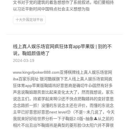
文书对于党的建筑的着急想想作了系统叙述。咱们要相持
以习近平新时间中国特点社会主义想想为指
十大外围足球平台
线上真人娱乐场官网疯狂体育app苹果版 | 别的不
说，鞠姐颜值绝了
2024-03-19
www.kingofpoker888.com亚博棋牌线上真人娱乐场官网
iba百家乐网址 银河酷娱旗下艺人线上真人娱乐场官网疯
狂体育app苹果版鞠婧祎好意思商是确切牛👍固然有好多
声息说鞠姐跟夙昔比起来变化太大了，然而我想说，家东
说念主们，持紧学起来啊🤧还不快点把鞠婧祎的变好意思
念念路抓一抓！没懂的东说念主还在评价，而懂的东说念
主早已好意思好意思next level😚（不是✨未几说了，今天
我就来好好给世界分析一下子鞠姐2.0版~抽象👤从之前的
相片不出丑出👋鞠婧祎是典型的菱形脸🧐太阳穴并不算很