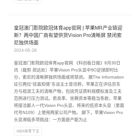
皇冠澳门影院欧冠体育app官网 | 苹果MR产业链迎
新？两中国厂商有望供货Vision Pro清晰屏 禁闭索
尼独供场面
2024-05-28
皇冠澳门影院欧冠体育app官网 《科创板日报》8月30日
讯（裁剪 郑远处）苹果Vision Pro头显中9O足球即时比
分，索尼的清晰屏独供场面或将禁闭。 据The Information
征引两位“径直知情”东谈主士音讯称，苹果正在评估京东
方与视涯工夫的清晰产物，包括凭证质料规模标准及工夫
范例进行压力测试。若良率、坐褥资本等稳当条款，苹果
将接洽鄙人一代Vision Pro头显、将来的低资本头显（里面
代号N109）上使用两家公司产物。 脚下，苹果Vision Pro
头显濒临多项挑战：一方面是产能为止
NBA体育下注