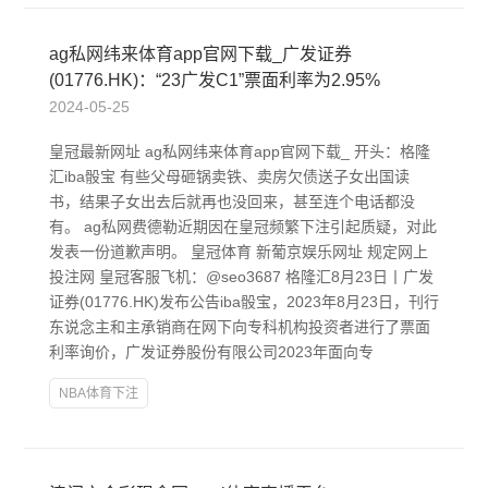
ag私网纬来体育app官网下载_广发证券
(01776.HK)：“23广发C1”票面利率为2.95%
2024-05-25
皇冠最新网址 ag私网纬来体育app官网下载_ 开头：格隆
汇iba骰宝 有些父母砸锅卖铁、卖房欠债送子女出国读
书，结果子女出去后就再也没回来，甚至连个电话都没
有。 ag私网费德勒近期因在皇冠频繁下注引起质疑，对此
发表一份道歉声明。 皇冠体育 新葡京娱乐网址 规定网上
投注网 皇冠客服飞机：@seo3687 格隆汇8月23日丨广发
证券(01776.HK)发布公告iba骰宝，2023年8月23日，刊行
东说念主和主承销商在网下向专科机构投资者进行了票面
利率询价，广发证券股份有限公司2023年面向专
NBA体育下注