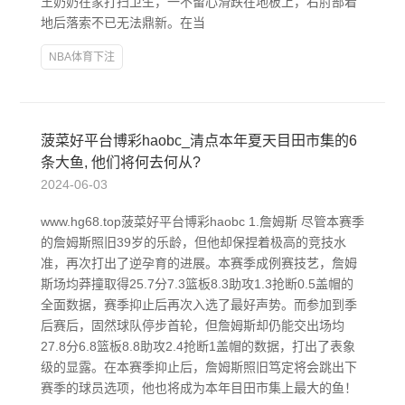
王奶奶在家打扫卫生，一不留心滑跌在地板上，右肘部着
地后落索不已无法鼎新。在当
NBA体育下注
菠菜好平台博彩haobc_清点本年夏天目田市集的6
条大鱼, 他们将何去何从?
2024-06-03
www.hg68.top菠菜好平台博彩haobc 1.詹姆斯 尽管本赛季
的詹姆斯照旧39岁的乐龄，但他却保捏着极高的竞技水
准，再次打出了逆孕育的进展。本赛季成例赛技艺，詹姆
斯场均莽撞取得25.7分7.3篮板8.3助攻1.3抢断0.5盖帽的
全面数据，赛季抑止后再次入选了最好声势。而参加到季
后赛后，固然球队停步首轮，但詹姆斯却仍能交出场均
27.8分6.8篮板8.8助攻2.4抢断1盖帽的数据，打出了表象
级的显露。在本赛季抑止后，詹姆斯照旧笃定将会跳出下
赛季的球员选项，他也将成为本年目田市集上最大的鱼！