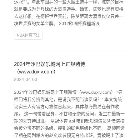
运冠军。与此前国乒的一些大魔王选手一样，陈梦的目标
就是要成为乒乓球的大满贯选手。确实，陈梦也是有资格
去这样想。在德班世乒赛前，陈梦距离大满贯仅仅只差一
块世乒赛的女单金牌。 2012欧洲杯赛程新浪
NBA体育下注
2024年沙巴娱乐城网上正规赌博
（www.duxlv.com）
2024-04-03
2024年沙巴娱乐城网上正规赌博（www.duxlv.com） “导
师们将我分辨到其他，是说我不配当演员吗？” 本文统统
现实王人有官方可靠信息起头，具体尊府赘述在著作收
尾。 这一句带着屈身、不甘和无奈的反问，发生在最新一
期的无穷特出班。 皇冠体育 api 咱们都知谈演员凭借演技
会被分辨不同的品级，接到的脚色层级也不同。 高额回馈
早期在网剧爆火的赵奕欢参预无穷特出班，竟被踢出了演