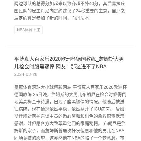
两边球队的总得分加起来以致齐超不外40分，其后易拉丘
国民队的雇主丹尼向定约建议了24秒重要的主意，自那之
后定约算是参加了新的时间，而丹尼本
NBA体育下注
平博真人百家乐2020欧洲杯德国教练_詹姆斯大男
儿检会时腹黑骤停 网友：那这进不了NBA
2024-03-28
皇冠体育滚球大小球博彩网站 平博真人百家乐2020欧洲杯
德国教练 25日晚，詹姆斯的大男儿布朗尼在检会时倏得倒
地美高梅金卡待遇，出现了腹黑骤停的情况。他随后被送
往病院，现在情况依然平稳，依然离开了ICU病房。 詹姆
斯佳耦对医护东谈主员的悉心暄和和出色的急救职责默示
感谢，并但愿各方大致尊重他们的家庭秘籍。 布朗尼是詹
姆斯的宗子，而詹姆斯曾屡次抒发但愿和他的男儿在NBA
同场竞技的愿望，这亦然他在NBA的临了一个梦念念。布