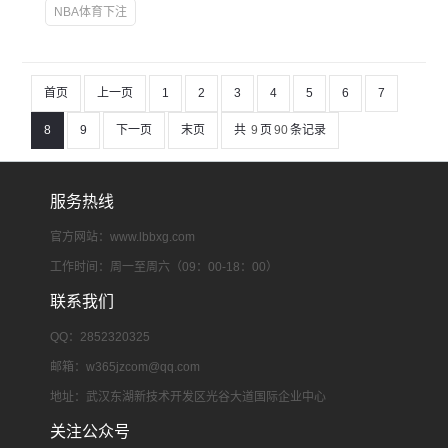
NBA体育下注
首页
上一页
1
2
3
4
5
6
7
8
9
下一页
末页
共
9
页
90
条记录
服务热线
官方网站：www.lbbxg.com
工作时间：周一至周六（09：00-18：00）
联系我们
QQ：2852320325
邮箱：
w365jzcom@qq.com
地址：武汉东湖新技术开发区光谷大道国际企业中心
关注公众号