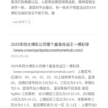
客场打败鹈鹕以后，火箭季前赛获得两连胜，精神容貌也
涣然一新。 菠菜的平台最近，有一些关于明星运动员XXX
博彩丑闻的流言不绝于耳。据
NBA体育下注
2025年四大博彩公司哪个最准肖战王一博彩排
（www.crownjackpotszonehomehub.com）
2026-05-04
2025年四大博彩公司哪个最准肖战王一博彩排
（www.crownjackpotszonehomehub.com） 上期奖号：
红球03、04、14、15、18、20上线体育平台投注，蓝球
02。当期红球号码大小比为2:4，三区比为2:4:0，奇偶比
为2:4。蓝球开出小偶组合。 皇冠客服不回消息 皇冠
hg86a 三别离析：近10期前三区比为19:22:19，近5期前
三区比为9:10:11，上期前区三区比为2:4:0，本期保举三
区比为3:1:2。 皇冠博彩官方 红一区【1-11】：上期开出2