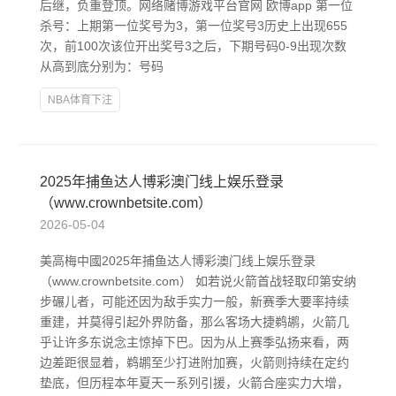
后继，负重登顶。网络赌博游戏平台官网 欧博app 第一位
杀号：上期第一位奖号为3，第一位奖号3历史上出现655
次，前100次该位开出奖号3之后，下期号码0-9出现次数
从高到底分别为：号码
NBA体育下注
2025年捕鱼达人博彩澳门线上娱乐登录
（www.crownbetsite.com）
2026-05-04
美高梅中國2025年捕鱼达人博彩澳门线上娱乐登录
（www.crownbetsite.com） 如若说火箭首战轻取印第安纳
步碾儿者，可能还因为敌手实力一般，新赛季大要率持续
重建，并莫得引起外界防备，那么客场大捷鹈鹕，火箭几
乎让许多东说念主惊掉下巴。因为从上赛季弘扬来看，两
边差距很显着，鹈鹕至少打进附加赛，火箭则持续在定约
垫底，但历程本年夏天一系列引援，火箭合座实力大增，