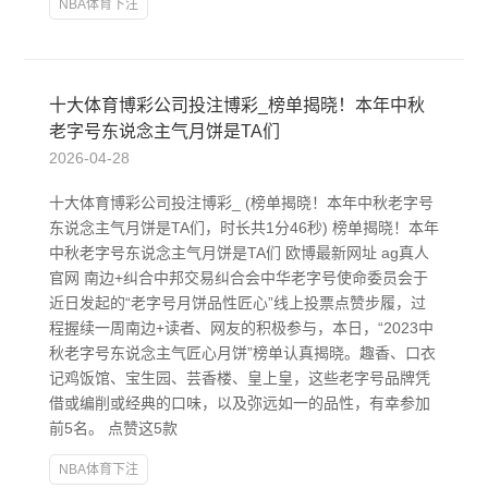
NBA体育下注
十大体育博彩公司投注博彩_榜单揭晓！本年中秋
老字号东说念主气月饼是TA们
2026-04-28
十大体育博彩公司投注博彩_ (榜单揭晓！本年中秋老字号
东说念主气月饼是TA们，时长共1分46秒) 榜单揭晓！本年
中秋老字号东说念主气月饼是TA们 欧博最新网址 ag真人
官网 南边+纠合中邦交易纠合会中华老字号使命委员会于
近日发起的“老字号月饼品性匠心”线上投票点赞步履，过
程握续一周南边+读者、网友的积极参与，本日，“2023中
秋老字号东说念主气匠心月饼”榜单认真揭晓。趣香、口衣
记鸡饭馆、宝生园、芸香楼、皇上皇，这些老字号品牌凭
借或编削或经典的口味，以及弥远如一的品性，有幸参加
前5名。 点赞这5款
NBA体育下注