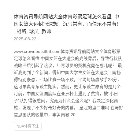
体育资讯导航网站大全体育彩票足球怎么看盘_中
国女篮大运封冠深想：沉马常有，而伯乐不常有！
_战略_球员_教师
2025-08-22
www.crownbets888.com体育资讯导航网站大全体育彩票
足球怎么看盘 中国女篮在大运会的光线背后，导致行状队
战略滞后引起了热议，年青球员的契机究竟在哪儿呢？ 最
近我刷到了个新闻，得知中国大学生女篮在大运会上阐扬
得特别豪恣，七场比赛一场不败，平均每场赢敌手28分，
这可果真令东谈主翔实。然而，更让东谈主原宥的是几个
月前，中国女篮国度队在亚洲杯上遇到了贫瘠，被“小日
子”队打得很憋闷，究竟为什么会这么呢？我决定深化商
榷，发现了不少好奇好奇的内幕。 皇冠的盘口准吗 在与好
意思国队的较量中，李笋南教 20
NBA体育下注