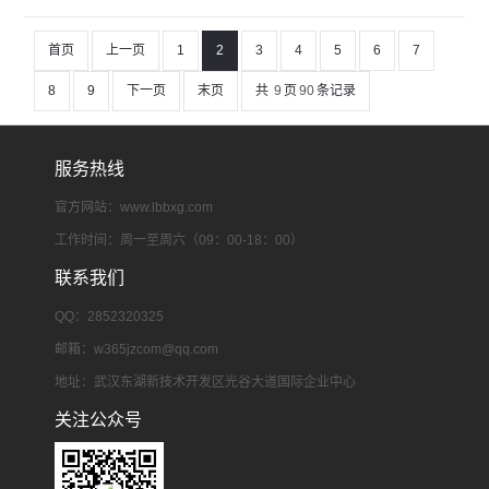
首页
上一页
1
2
3
4
5
6
7
8
9
下一页
末页
共
9
页
90
条记录
服务热线
官方网站：www.lbbxg.com
工作时间：周一至周六（09：00-18：00）
联系我们
QQ：2852320325
邮箱：
w365jzcom@qq.com
地址：武汉东湖新技术开发区光谷大道国际企业中心
关注公众号