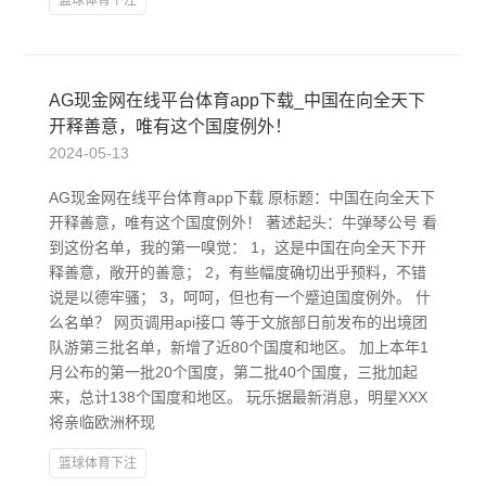
篮球体育下注
AG现金网在线平台体育app下载_中国在向全天下
开释善意，唯有这个国度例外！
2024-05-13
AG现金网在线平台体育app下载 原标题：中国在向全天下
开释善意，唯有这个国度例外！ 著述起头：牛弹琴公号 看
到这份名单，我的第一嗅觉： 1，这是中国在向全天下开
释善意，敞开的善意； 2，有些幅度确切出乎预料，不错
说是以德牢骚； 3，呵呵，但也有一个蹙迫国度例外。 什
么名单？ 网页调用api接口 等于文旅部日前发布的出境团
队游第三批名单，新增了近80个国度和地区。 加上本年1
月公布的第一批20个国度，第二批40个国度，三批加起
来，总计138个国度和地区。 玩乐据最新消息，明星XXX
将亲临欧洲杯现
篮球体育下注