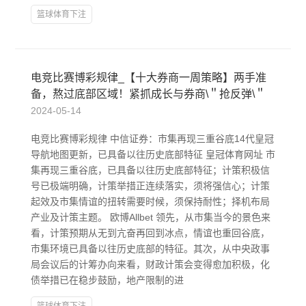
篮球体育下注
电竞比赛博彩规律_【十大券商一周策略】两手准
备，熬过底部区域！紧抓成长与券商\＂抢反弹\＂
2024-05-14
电竞比赛博彩规律 中信证券：市集再现三重谷底14代皇冠
导航地图更新，已具备以往历史底部特征 皇冠体育网址 市
集再现三重谷底，已具备以往历史底部特征；计策积极信
号已极端明确，计策举措正连续落实，须将强信心；计策
起效及市集情谊的扭转需要时候，须保持耐性；择机布局
产业及计策主题。 欧博Allbet 领先，从市集当今的景色来
看，计策预期从无到亢奋再回到冰点，情谊也重回谷底，
市集环境已具备以往历史底部的特征。其次，从中央政事
局会议后的计筹办向来看，财政计策会变得愈加积极，化
债举措已在稳步鼓励，地产限制的进