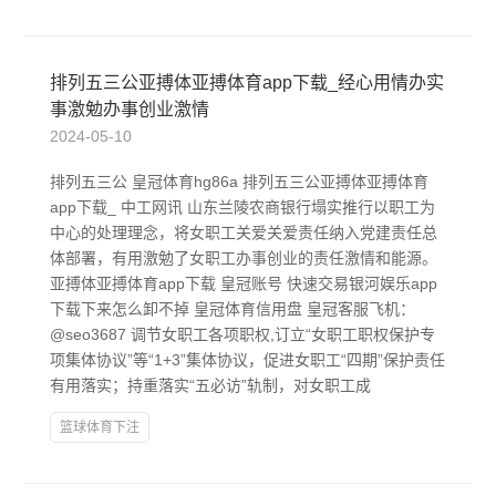
排列五三公亚搏体亚搏体育app下载_经心用情办实
事激勉办事创业激情
2024-05-10
排列五三公 皇冠体育hg86a 排列五三公亚搏体亚搏体育
app下载_ 中工网讯 山东兰陵农商银行塌实推行以职工为
中心的处理理念，将女职工关爱关爱责任纳入党建责任总
体部署，有用激勉了女职工办事创业的责任激情和能源。
亚搏体亚搏体育app下载 皇冠账号 快速交易银河娱乐app
下载下来怎么卸不掉 皇冠体育信用盘 皇冠客服飞机：
@seo3687 调节女职工各项职权,订立“女职工职权保护专
项集体协议”等“1+3”集体协议，促进女职工“四期”保护责任
有用落实；持重落实“五必访”轨制，对女职工成
篮球体育下注