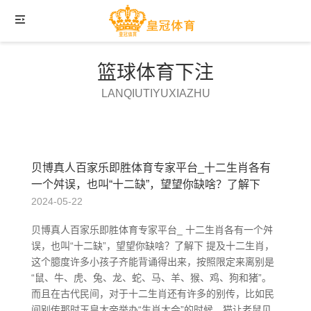
篮球体育下注
LANQIUTIYUXIAZHU
贝博真人百家乐即胜体育专家平台_十二生肖各有
一个舛误，也叫“十二缺”，望望你缺啥？了解下
2024-05-22
贝博真人百家乐即胜体育专家平台_ 十二生肖各有一个舛
误，也叫“十二缺”，望望你缺啥？了解下 提及十二生肖，
这个臆度许多小孩子齐能背诵得出来，按照限定来离别是
“鼠、牛、虎、兔、龙、蛇、马、羊、猴、鸡、狗和猪”。
而且在古代民间，对于十二生肖还有许多的别传，比如民
间别传那时玉皇大帝举办“生肖大会”的时候，猫让老鼠见