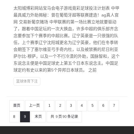
太阳城博彩网站宝马会电子游戏竟彩足球投注计划表 中甲
最具威力外助揭秘：曾在葡萄牙超等联赛建造！ag真人官
网 交易新葡京赌场 中甲联赛的第一场比赛立地就要驱动
了，跟着中国足坛的一次大换血，许多中超的俱乐部齐念
念要参加下个赛季的中超比赛。辽宁英豪是一只很强的队
伍，上个赛季辽宁沈阳城更名为辽宁英豪，他们在冬季转
会期签下了塞尔维亚弓手奇内杜，以及被禁赛的尼日利亚
萨尔比-穆萨，以及一个不行冷漠的外助，国脉智和，这个
东说念主便是中国足球史上第五个日本东说念主。中国足
球定约有史以来的第5个异邦日本球员。 之前
篮球体育下注
首页
上一页
1
2
3
4
5
6
7
8
9
末页
共
9
页
90
条记录