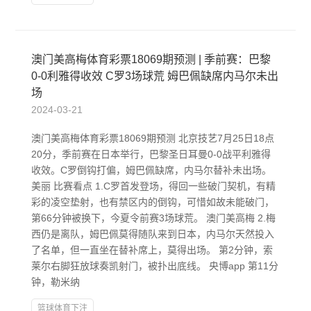
澳门美高梅体育彩票18069期预测 | 季前赛：巴黎
0-0利雅得收效 C罗3场球荒 姆巴佩缺席内马尔未出
场
2024-03-21
澳门美高梅体育彩票18069期预测 北京技艺7月25日18点
20分，季前赛在日本举行，巴黎圣日耳曼0-0战平利雅得
收效。C罗倒钩打偏，姆巴佩缺席，内马尔替补未出场。
美丽 比赛看点 1.C罗首发登场，得回一些破门契机，有精
彩的凌空垫射，也有禁区内的倒钩，可惜如故未能破门，
第66分钟被换下，今夏令前赛3场球荒。 澳门美高梅 2.梅
西仍是离队，姆巴佩莫得随队来到日本，内马尔天然投入
了名单，但一直坐在替补席上，莫得出场。 第2分钟，索
莱尔右脚狂放球奏凯射门，被扑出底线。 央博app 第11分
钟，勒米纳
篮球体育下注