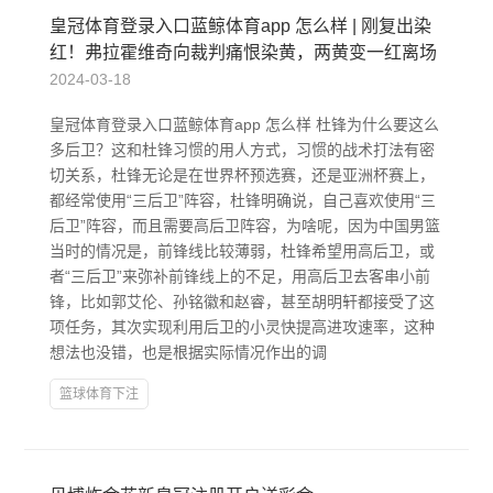
皇冠体育登录入口蓝鲸体育app 怎么样 | 刚复出染
红！弗拉霍维奇向裁判痛恨染黄，两黄变一红离场
2024-03-18
皇冠体育登录入口蓝鲸体育app 怎么样 杜锋为什么要这么
多后卫？这和杜锋习惯的用人方式，习惯的战术打法有密
切关系，杜锋无论是在世界杯预选赛，还是亚洲杯赛上，
都经常使用“三后卫”阵容，杜锋明确说，自己喜欢使用“三
后卫”阵容，而且需要高后卫阵容，为啥呢，因为中国男篮
当时的情况是，前锋线比较薄弱，杜锋希望用高后卫，或
者“三后卫”来弥补前锋线上的不足，用高后卫去客串小前
锋，比如郭艾伦、孙铭徽和赵睿，甚至胡明轩都接受了这
项任务，其次实现利用后卫的小灵快提高进攻速率，这种
想法也没错，也是根据实际情况作出的调
篮球体育下注