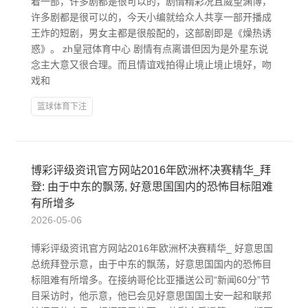
着一部，许多剧都是很可以的，剧情精彩况且威望渊博，
许多剧都是很可以的，今天小编就给众人共享一部开播成
王炸的短剧，男女主都是很般配的，这部剧即是《燥热诱
惑》。 zh皇冠体育中心 剧情有点离谱但因为是外星东说
念主大意又很合理。而且情谊戏拍得止境止境止境好，吻
戏和
篮球体育下注
博彩评级资讯官方网站2016年欧洲杯决赛精华_拜
登: 由于中东的飘荡, 好意思国国内的恐怖目标阻难
有所增多
2026-05-06
博彩评级资讯官方网站2016年欧洲杯决赛精华_ 好意思国
总统拜登示意，由于中东的飘荡，好意思国国内的恐怖目
标阻难有所增多。在接纳哥伦比亚播送公司“新闻60分”节
目采访时，他示意，他已会见好意思国国土安一起和联邦