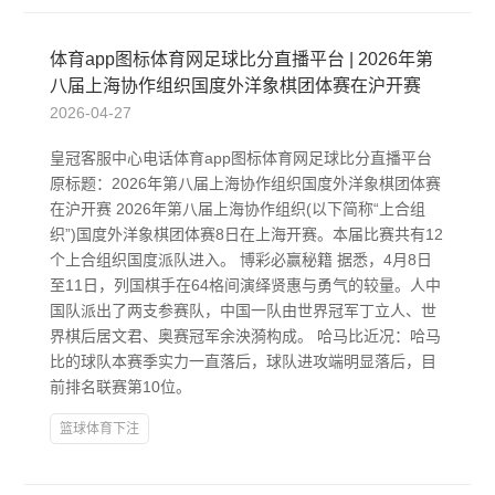
体育app图标体育网足球比分直播平台 | 2026年第
八届上海协作组织国度外洋象棋团体赛在沪开赛
2026-04-27
皇冠客服中心电话体育app图标体育网足球比分直播平台
原标题：2026年第八届上海协作组织国度外洋象棋团体赛
在沪开赛 2026年第八届上海协作组织(以下简称“上合组
织”)国度外洋象棋团体赛8日在上海开赛。本届比赛共有12
个上合组织国度派队进入。 博彩必赢秘籍 据悉，4月8日
至11日，列国棋手在64格间演绎贤惠与勇气的较量。人中
国队派出了两支参赛队，中国一队由世界冠军丁立人、世
界棋后居文君、奥赛冠军余泱漪构成。 哈马比近况：哈马
比的球队本赛季实力一直落后，球队进攻端明显落后，目
前排名联赛第10位。
篮球体育下注