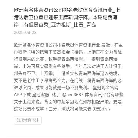
欧洲著名体育资讯公司排名老挝体育资讯行业_上
港边后卫位置已迎来王牌新调停阵，本轮踢西海
岸，有但愿首秀_亚力祖斯_比赛_青岛
2025-08-22
欧洲著名体育资讯公司排名老挝体育资讯行业 最近，在主
帅穆斯卡特的携带下美高梅金卡待遇，上港正在全力备战
行将到来的比赛，敌手是青岛西海岸。一提到青岛西海
岸，上港可真实感到有些辣手，当年几次对决王人让俱乐
部头疼不已。上赛季，上港着实被青岛西海岸逼入绝境，
要不是老中卫李昂拼尽全力，在门线上将青岛西海岸的必
进球突围，成果可能就是一场不测失利。 皇冠现金官网
APP下载 皇冠客服飞机：@seo3687 体育资讯平台有哪些
关于上港来说，背面的中超争冠地点如故相配严峻，要是
这场比赛不成拿下三分，球队将可能失去联赛冠军。
篮球体育下注