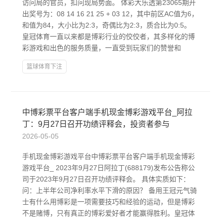
访问局的官员，扣问现局势面。 体彩大乐透第23065期开
出奖号为：08 14 16 21 25 + 03 12，其中前区AC值为6，
和值为84，大小比为2:3，奇偶比为2:3，质合比为0:5。
皇冠体育一直以来都是博彩行业的佼佼者，其多样化的博
彩游戏和出色的服务质量，一直受到玩家们的赞誉和
篮球体育下注
中博彩票平台客户端手机现金博彩游戏平台_阿拉
丁：9月27日召开功绩评释会，投资者参与
2026-05-05
手机现金博彩游戏平台中博彩票平台客户端手机现金博彩
游戏平台_ 2023年9月27日阿拉丁(688179)发布公告称公
司于2023年9月27日召开功绩评释会。 具体实质如下：
问：上半年公司净利率水平下滑的原因？ 备用王冠元气骑
士有什么用博彩是一项需要技巧和经验的运动，但是博彩
不是赌博，只有真正的博彩爱好者才能赢得胜利。皇冠体