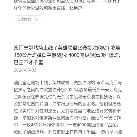
提供最全面的博彩知识和最优质的博彩服务，同时还有多
样化的博彩游戏和赛事直播，让用户
篮球体育下注
澳门皇冠赌场上线了英雄联盟比赛投注网站 | 凌晨
450公斤炸弹掷中俄战船: 4000吨级舰艇剧烈爆炸,
已正不才千里
2024-05-02
澳门皇冠赌场上线了英雄联盟比赛投注网站 跟着乌克兰与
俄罗斯之间的冲突握住升级2022年股价最低那一天，乌克
兰队伍正在哄骗先进的无东谈主艇和无东谈主机技巧，以
及好意思国的转圜，寻求艰涩僵局的新策略。他们但愿通
过现实有针对性的遑急，尤其是在黑海地区进行突袭和干
豫，来加多对俄罗斯队伍的压力和亏空。最近的一次动作
中，一枚450公斤炸弹掷中了一艘4000吨级的俄军战船，
激励了剧烈爆炸，并使该舰正在冉冉下千里。 澳门皇冠赌