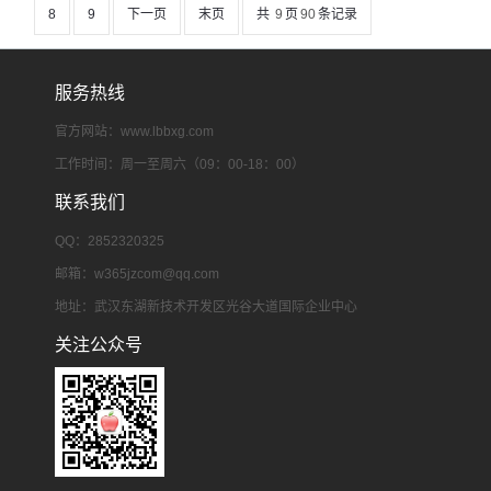
8
9
下一页
末页
共
9
页
90
条记录
服务热线
官方网站：www.lbbxg.com
工作时间：周一至周六（09：00-18：00）
联系我们
QQ：2852320325
邮箱：
w365jzcom@qq.com
地址：武汉东湖新技术开发区光谷大道国际企业中心
关注公众号