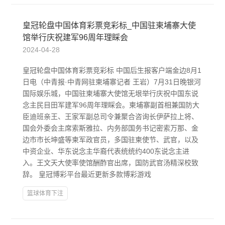
皇冠轮盘中国体育彩票竞彩标_中国驻柬埔寨大使
馆举行庆祝建军96周年理睬会
2024-04-28
皇冠轮盘中国体育彩票竞彩标 中国后生报客户端金边8月1
日电（中青报·中青网驻柬埔寨记者 王岩）7月31日晚银河
国际娱乐城，中国驻柬埔寨大使馆无垠举行庆祝中国东说
念主民目田军建军96周年理睬会。柬埔寨副首相兼国防大
臣迪班亲王、王家军副总司令兼聚合咨询长伊萨拉上将、
国会外委会主席索斯雅拉、内务部国务书记密索万那、金
边市市长坤盛等柬军政官员，多国驻柬使节、武官，以及
中资企业、华东说念主华裔代表统统约400东说念主进
入。王文天大使率使馆酬酢官出席，国防武官汤精深校致
辞。 皇冠博彩平台最近更新多款博彩游戏
篮球体育下注